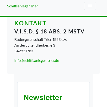
Zum
Schiffsanleger Trier
Inhalt
springen
KONTAKT
V.I.S.D. § 18 ABS. 2 MSTV
Rudergesellschaft Trier 1883 e.V.
An der Jugendherberge 3
54292 Trier
info@schiffsanleger-trier.de
Newsletter