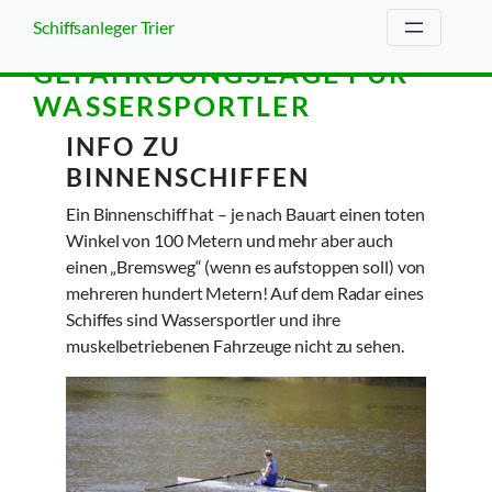
Zum
Schiffsanleger Trier
Inhalt
springen
GEFÄHRDUNGSLAGE FÜR
WASSERSPORTLER
INFO ZU
BINNENSCHIFFEN
Ein Binnenschiff hat – je nach Bauart einen toten
Winkel von 100 Metern und mehr aber auch
einen „Bremsweg“ (wenn es aufstoppen soll) von
mehreren hundert Metern! Auf dem Radar eines
Schiffes sind Wassersportler und ihre
muskelbetriebenen Fahrzeuge nicht zu sehen.